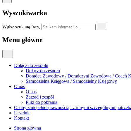
Wyszukiwarka
Wpisz szukaną frazę
Menu główne
Dołącz do zespołu
Dołącz do zespołu
Doradca Zawodowy / Doradczyni Zawodowa / Coach K
Samodzielna Księgowa / Samodzielny Księgowy
O nas
O nas
Zarząd i zespół
Pliki do pobrania
Osoby z niepełnosprawnością i z innymi szczególnymi potrzeb
Uczelnie
Kontakt
Strona główna