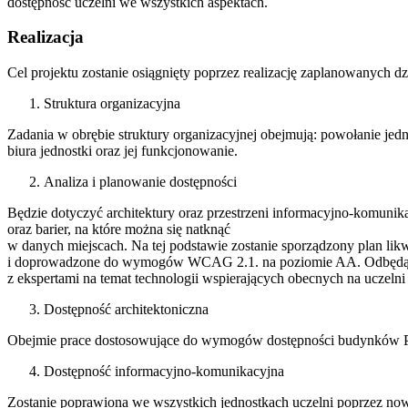
dostępność uczelni we wszystkich aspektach.
Realizacja
Cel projektu zostanie osiągnięty poprzez realizację zaplanowanych dz
Struktura organizacyjna
Zadania w obrębie struktury organizacyjnej obejmują: powołanie jed
biura jednostki oraz jej funkcjonowanie.
Analiza i planowanie dostępności
Będzie dotyczyć architektury oraz przestrzeni informacyjno-komuni
oraz barier, na które można się natknąć
w danych miejscach. Na tej podstawie zostanie sporządzony plan likw
i doprowadzone do wymogów WCAG 2.1. na poziomie AA. Odbędą s
z ekspertami na temat technologii wspierających obecnych na uczelni
Dostępność architektoniczna
Obejmie prace dostosowujące do wymogów dostępności budynków P2 
Dostępność informacyjno-komunikacyjna
Zostanie poprawiona we wszystkich jednostkach uczelni poprzez nowy 