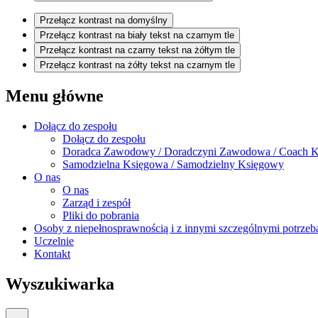
Przełącz kontrast na domyślny
Przełącz kontrast na biały tekst na czarnym tle
Przełącz kontrast na czarny tekst na żółtym tle
Przełącz kontrast na żółty tekst na czarnym tle
Menu główne
Dołącz do zespołu
Dołącz do zespołu
Doradca Zawodowy / Doradczyni Zawodowa / Coach K
Samodzielna Księgowa / Samodzielny Księgowy
O nas
O nas
Zarząd i zespół
Pliki do pobrania
Osoby z niepełnosprawnością i z innymi szczególnymi potrzeb
Uczelnie
Kontakt
Wyszukiwarka