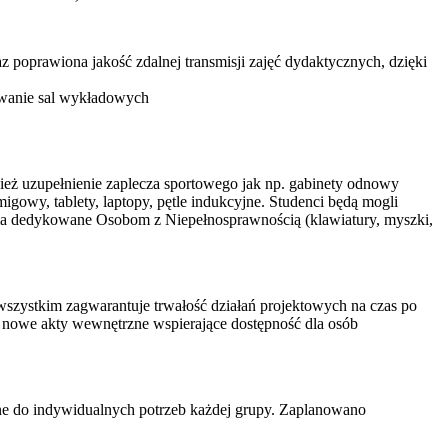
oprawiona jakość zdalnej transmisji zajęć dydaktycznych, dzięki
towanie sal wykładowych
ież uzupełnienie zaplecza sportowego jak np. gabinety odnowy
igowy, tablety, laptopy, pętle indukcyjne. Studenci będą mogli
nia dedykowane Osobom z Niepełnosprawnością (klawiatury, myszki,
wszystkim zagwarantuje trwałość działań projektowych na czas po
 nowe akty wewnętrzne wspierające dostępność dla osób
ne do indywidualnych potrzeb każdej grupy. Zaplanowano