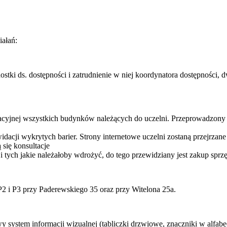
iałań:
nostki ds. dostępności i zatrudnienie w niej koordynatora dostępnośc
kacyjnej wszystkich budynków należących do uczelni. Przeprowadzony
idacji wykrytych barier. Strony internetowe uczelni zostaną przejrzan
ię konsultacje
 i tych jakie należałoby wdrożyć, do tego przewidziany jest zakup spr
i P3 przy Paderewskiego 35 oraz przy Witelona 25a.
system informacji wizualnej (tabliczki drzwiowe, znaczniki w alfabeci