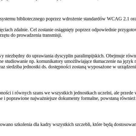
systemu bibliotecznego poprzez wdrożenie standardów WCAG 2.1 oraz p
jęciach zdalnie. Cel zostanie osiągnięty poprzez odpowiednie przygo
rzętu do prowadzenia transmisji.
wy niezbędny do uprawiania dyscyplin paralimpijskich. Obejmuje równ
żne studiowanie np. komunikatory umożliwiające tłumaczenie na język m
raz siedziba jednostki ds. dostępności zostaną wyposażone w urządze
ości i równych szans we wszystkich jednostkach uczelni, ale przede 
ane i poprawione najważniejsze dokumenty formalne, powstaną również
wano szkolenia dla kadry wszystkich szczebli, które będą dostosowa